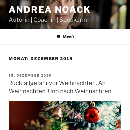
Zum
ANDREA NOACK
Inhalt
springen
Autorin | Coachin | Speakerin
Menü
MONAT:
DEZEMBER 2019
VERÖFFENTLICHT
15. DEZEMBER 2019
AM
Rückfallgefahr vor Weihnachten. An
Weihnachten. Und nach Weihnachten.