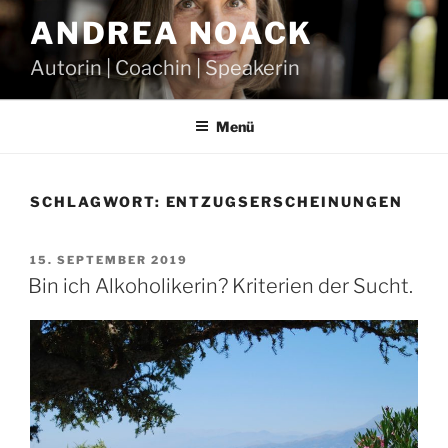
Zum
ANDREA NOACK
Inhalt
springen
Autorin | Coachin | Speakerin
Menü
SCHLAGWORT:
ENTZUGSERSCHEINUNGEN
VERÖFFENTLICHT
15. SEPTEMBER 2019
AM
Bin ich Alkoholikerin? Kriterien der Sucht.